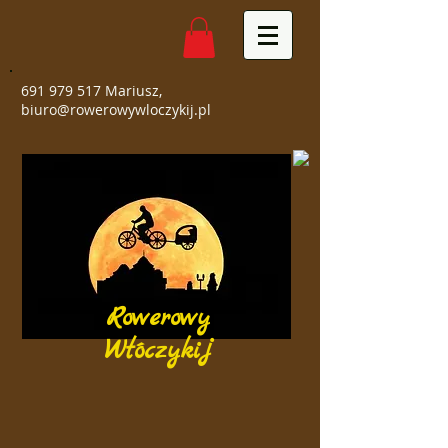
691 979 517
Mariusz,
biuro@rowerowywloczykij.pl
Rowerowy
Włóczykij