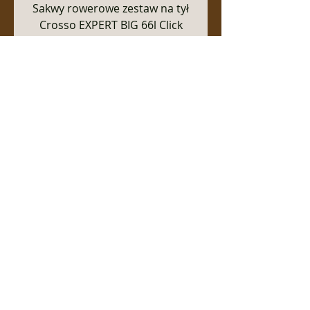
Sakwy rowerowe zestaw na tył
Crosso EXPERT BIG 66l Click
System
Out of stock
Sakwy rowerowe zestaw na tył /
przód Crosso EXPERT SMALL 40l