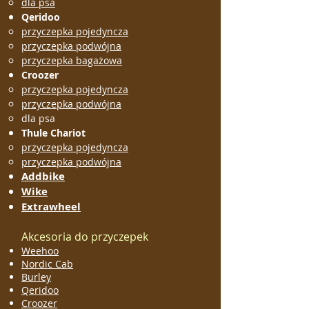
dla psa
Qeridoo
przyczepka pojedyncza
przyczepka podwójna
przyczepka bagażowa
Croozer
przyczepka pojedyncza
przyczepka podwójna
dla psa
Thule Chariot
przyczepka pojedyncza
przyczepka podwójna
Addbike
Wike
Extrawheel
Akcesoria do przyczepek
Weehoo
Nordic Cab
Burley
Qeridoo
Croozer