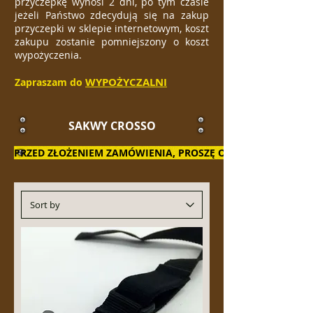
przyczepkę wynosi 2 dni, po tym czasie
jeżeli Państwo zdecydują się na zakup
przyczepki w sklepie internetowym, koszt
zakupu zostanie pomniejszony o koszt
wypożyczenia.
WYPOŻYCZALNI
Zapraszam do
SAKWY CROSSO
PRZED ZŁOŻENIEM ZAMÓWIENIA, PROSZĘ O KONTAKT W CEL