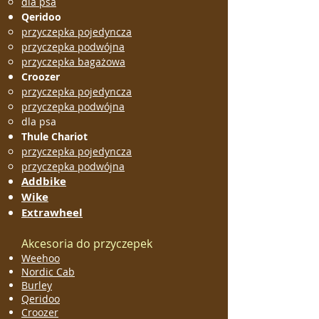
dla psa
Qeridoo
przyczepka pojedyncza
przyczepka podwójna
przyczepka bagażowa
Croozer
przyczepka pojedyncza
przyczepka podwójna
dla psa
Thule Chariot
przyczepka pojedyncza
przyczepka podwójna
Addbike
Wike
Extrawheel
Akcesoria do przyczepek
Weehoo
Nordic Cab
Burley
Qeridoo
Croozer