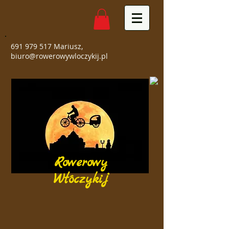
691 979 517
Mariusz,
biuro@rowerowywloczykij.pl
Rowerowy
Włóczykij