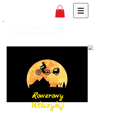
691 979 517
Mariusz,
biuro@rowerowywloczykij.pl
Rowerowy
Włóczykij