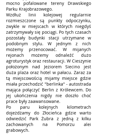
mocno pofalowane tereny Drawskiego
Parku Krajobrazowego.
Wzdłuż linii kolejowej regularnie
rozmieszczone są punkty odpoczynku,
zwykle w miejscach w których niegdyś
zatrzymywały się pociągi. Po tych czasach
pozostały budynki stacji utrzymane w
podobnym stylu. W jednym z nich
możemy przenocować. W mijanych
rejonach możemy odnaleźć dużo
agroturystyk oraz restauracji. W Cieszynie
położonym nad Jeziorem Siecino jest
duża plaża oraz hotel w pałacu. Zaraz za
tą miejscowością mijamy miejsce gdzie
miała przechodzić "berlinka" - autostrada
mająca połączyć Berlin z Królewcem. Do
jej ukończenia nigdy nie doszło choć
prace były zaawansowane.
Po paru kolejnych kilometrach
dojeżdżamy do Złocieńca gdzie warto
odwiedzić Park Żubra z jedną z kilku
zachowanych na Pomorzu alei
grabowych.