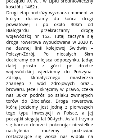
początku XX w. , w Lipiu średniowieczny
kościół z 1462 r.
Drugi etap podróży wyznacza moment w
którym docieramy do końca drogi
powiatowej i po około 30km od
Białogardu przekraczamy drogę
wojewódzką nr 152. Tutaj zaczyna się
droga rowerowa wybudowana w 2020 r.
na dawnej linii kolejowej Świdwin –
Połczyn-Zdrój. Po niecałych 6km
docieramy do miejsca odpoczynku. Jadąc
dalej prosto z górki po drodze
wojewódzkiej wjedziemy do Połczyna-
Zdroju, klimatycznego miasteczka
znanego z wód zdrojowych oraz...
browaru. Jeżeli skręcimy w prawo, czeka
nas 30km podróż po szlaku zwiniętych
torów do Złocieńca. Droga rowerowa,
którą jedziemy jest jedną z pierwszych
tego typu inwestycji w Polsce, a jej
początki sięgają lat 90-tych. Asfalt trzyma
się bardzo dobrze i pokonując niewielkie
nachylenia możemy podziwiać
roztaczające się wokół nas widoki na