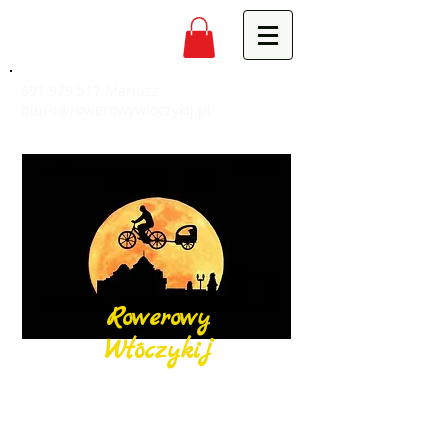
691 979 517
Mariusz,
biuro@rowerowywloczykij.pl
Rowerowy
Włóczykij