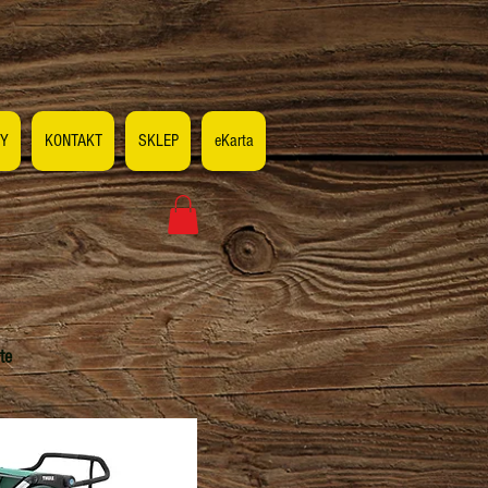
Y
KONTAKT
SKLEP
eKarta
ite