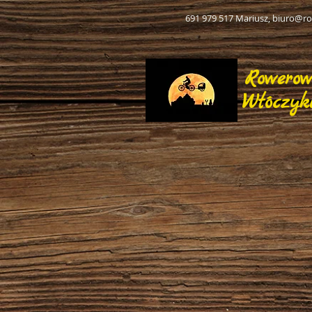
691 979 517 Mariusz,
biuro@ro
Rowero
Włóczyk