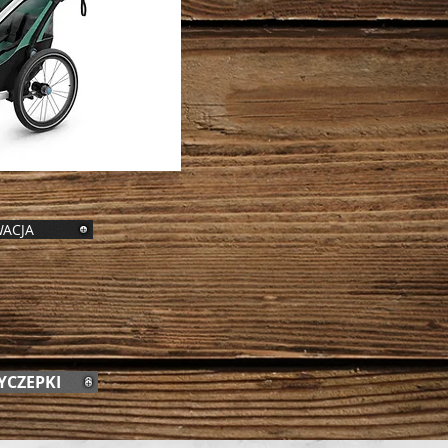
ACJA
YCZEPKI