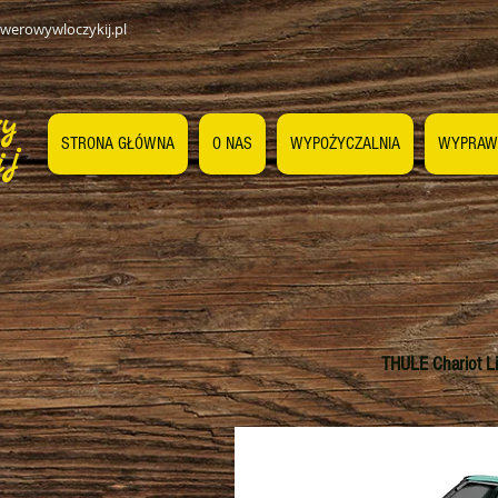
werowywloczykij.pl
wy
STRONA GŁÓWNA
O NAS
WYPOŻYCZALNIA
WYPRAW
ij
THULE Chariot L