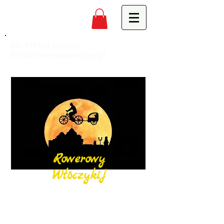
691 979 517
Mariusz,
biuro@rowerowywloczykij.pl
Rowerowy
Włóczykij