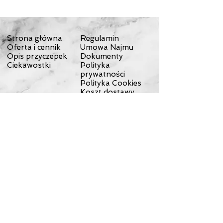
Strona główna
Regulamin
Oferta i cennik
Umowa Najmu
Opis przyczepek
Dokumenty
Ciekawostki
Polityka
prywatności
Polityka Cookies
Koszt dostawy
Odstąpienie od
umowy
Reklamacje
Wyprawy
Wycieczki
Kontakt
Testy przyczepek
Sklep
O nas
Dostawa
© 2023 by NOMAD ON THE ROAD. Proudly created with
Wix.com
Wypożyczalnia przyczepek
rowerowych Rowerowy Włóczykij