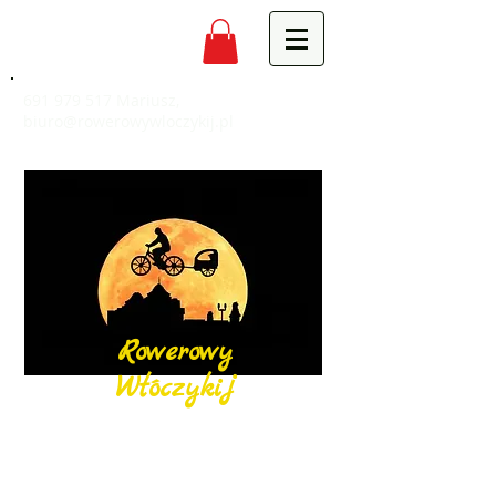
691 979 517
Mariusz,
biuro@rowerowywloczykij.pl
Rowerowy
Włóczykij