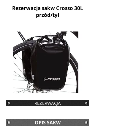
Rezerwacja sakw Crosso 30L
przód/tył
REZERWACJA
OPIS SAKW