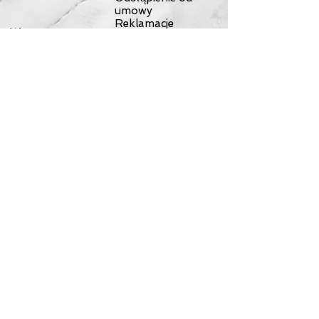
umowy
Reklamacje
Wyprawy
Wycieczki
Kontakt
Testy przyczepek
Sklep
O nas
Dostawa
© 2023 by NOMAD ON THE ROAD. Proudly created with
Wix.com
Wypożyczalnia przyczepek
rowerowych Rowerowy Włóczykij