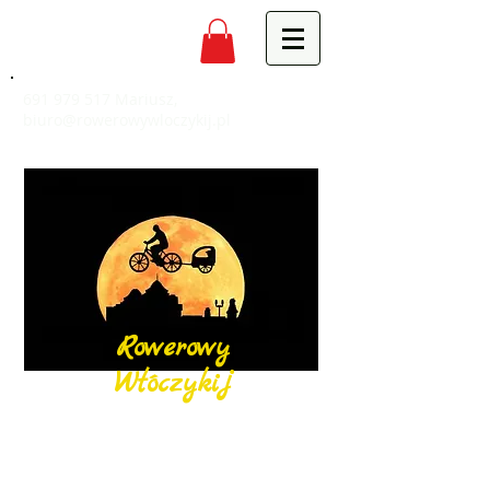
691 979 517
Mariusz,
biuro@rowerowywloczykij.pl
Rowerowy
Włóczykij