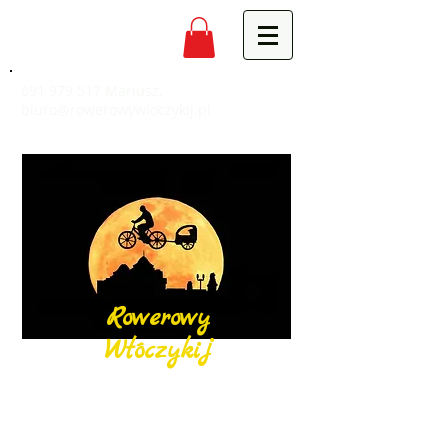
691 979 517
Mariusz,
biuro@rowerowywloczykij.pl
Rowerowy
Włóczykij