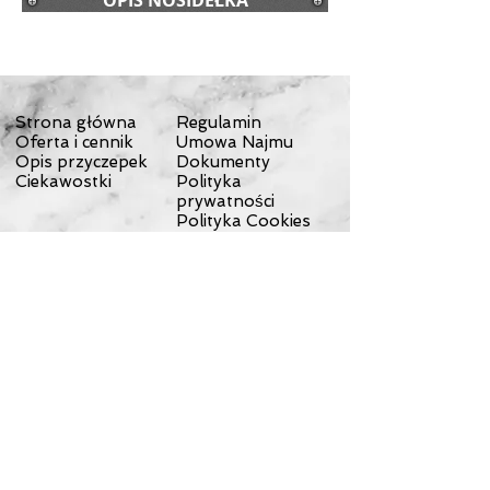
OPIS NOSIDEŁKA
Strona główna
Regulamin
Oferta i cennik
Umowa Najmu
Opis przyczepek
Dokumenty
Ciekawostki
Polityka
prywatności
Polityka Cookies
Koszt dostawy
Odstąpienie od
umowy
Reklamacje
Wyprawy
Wycieczki
Kontakt
Testy przyczepek
Sklep
O nas
Dostawa
© 2023 by NOMAD ON THE ROAD. Proudly created with
Wix.com
Wypożyczalnia przyczepek
rowerowych Rowerowy Włóczykij