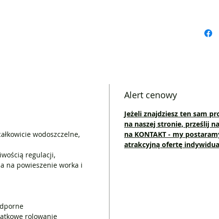
odporny 
promieni
Precyzyj
rolowane
wodoszcz
Profesjo
oceanicz
rok test
Alert cenowy
innych f
potrzeby
Jeżeli znajdziesz ten sam pr
na naszej stronie, prześlij 
Uwaga !
całkowicie wodoszczelne,
na
KONTAKT
- my postaramy
Aby uzys
atrakcyjną ofertę indywidua
zamknięc
wością regulacji,
a na powieszenie worka i
krotnie
Parametr
Materiał:
odporne
Waga: 37
datkowe rolowanie