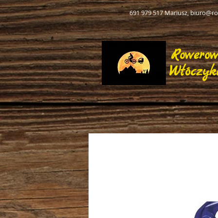
691 979 517 Mariusz,
biuro@ro
Rowero
Włóczyk