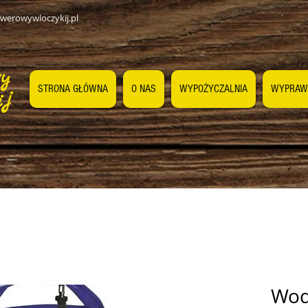
werowywloczykij.pl
wy
STRONA GŁÓWNA
O NAS
WYPOŻYCZALNIA
WYPRAW
ij
Wod