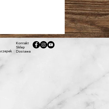
: 25cm
ć: 20 l
ć otwartego worka: 60cm
Kontakt
Sklep
yczepek
Dostawa