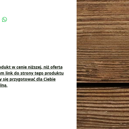
na działanie wody morskiej i
owania UV.
nie zgrzewane panele i niezawodne
 zamknięcie gwarantują całkowitą
elność, nawet pod wodą !
nalni przewodnicy w kajakarstwie
nym z Nowej Zelandii po trwających
achwybrali CROSSO spośród kilkunastu
irm, jako dostawcę worków na
 swoich Klientów.
odukt w cenie niższej, niż oferta
nam link do strony tego produktu
 się przygotować dla Ciebie
kać wodoszczelność pod wodą,
lną.
ie należy zrolować minimum 4-
y techniczne:
 Plastel 620
0g