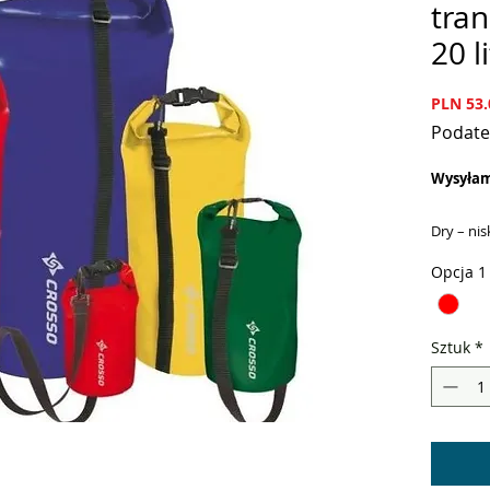
tra
20 l
PLN 53.
Podate
Wysyłam 
Dry – nis
Dry są s
Opcja 1
jest dom
Niestras
rwące po
Sztuk
*
Dodatkowe
niska wa
Suchy śp
Permanen