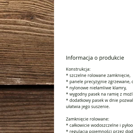
Informacja o produkcie
Konstrukcja:
* szczelne rolowane zamknięcie,
* panele precyzyjnie zgrzewane, 
* nylonowe niełamliwe klamry,
* wygodny pasek na ramię z możli
* dodatkowy pasek w dnie pozwal
ułatwia jego suszenie.
Zamknięcie rolowane:
* całkowicie wodoszczelne i pyło
* regulacja pojemności przez do