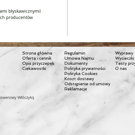
Średnica
Pojemnoś
ami błyskawicznymi!
zych producentów
Wysokoś
Strona główna
Regulamin
Wyprawy
Oferta i cennik
Umowa Najmu
Wycieczki
Opis przyczepek
Dokumenty
Testy prz
Ciekawostki
Polityka prywatności
O nas
Polityka Cookies
Koszt dostawy
Odstąpienie od umowy
Reklamacje
owerowy Włóczykij