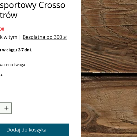
nsportowy Crosso
itrów
Cena
00
k w tym
|
Bezpłatna od 300 zł
w ciągu 2-7 dni.
ka cena i waga
tworzone do użytku tam, gdzie woda
*
inującym żywiołem.
zne im ulewy, ani przeprawy przez
toki.
 atuty serii Dry to atrakcyjna cena,
ga i bardzo duża pojemność.
iwór to podstawa !
Dodaj do koszyka
tnie zaimpregnowany materiał jest