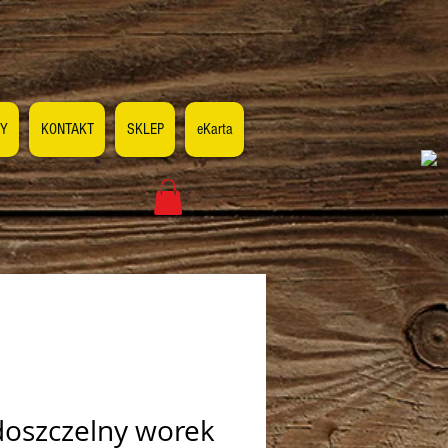
Y
KONTAKT
SKLEP
eKarta
oszczelny worek