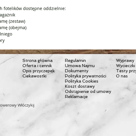
Łatwe pr
 fotelików dostępne oddzielnie:
Testowan
agażnik
amę (zestaw)
Łatwy w 
amę (obejma)
rowerem 
dniego
ory
Kupując t
chcesz ja
Dlatego n
Strona główna
Regulamin
Wyprawy
Oferta i cennik
Umowa Najmu
Wycieczki
tak, abyś
Opis przyczepek
Dokumenty
Testy prz
Dzięki d
Ciekawostki
Polityka prywatności
O nas
Polityka Cookies
montażowy
Koszt dostawy
prosta. J
Odstąpienie od umowy
bagażem,
Reklamacje
sekund d
owerowy Włóczykij
systemow
zamka za
bezpiecz
ręką, dz