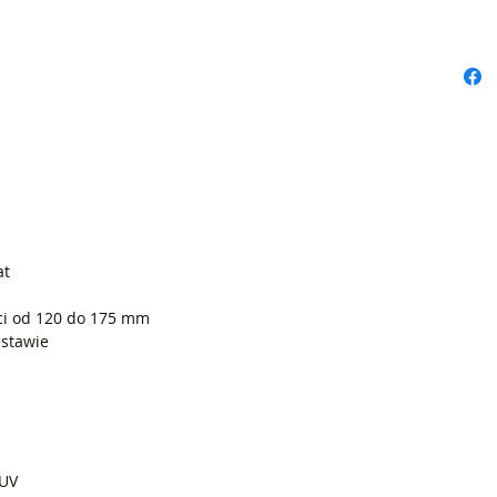
zamontow
dodatkow
również o
rowerowy
rowerami
intelige
pieniądze
Specyfika
at
Wiek dzie
110 cm)
ci od 120 do 175 mm
estawie
Pasuje d
Ze zint
Zawiera 
Odporny 
porze ro
Dodatkow
TUV