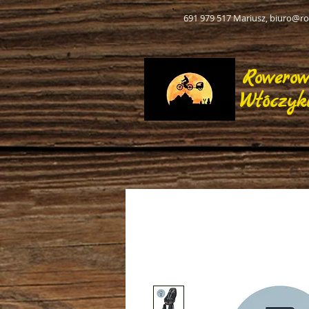
691 979 517 Mariusz,
biuro@ro
Rowero
Włóczyk