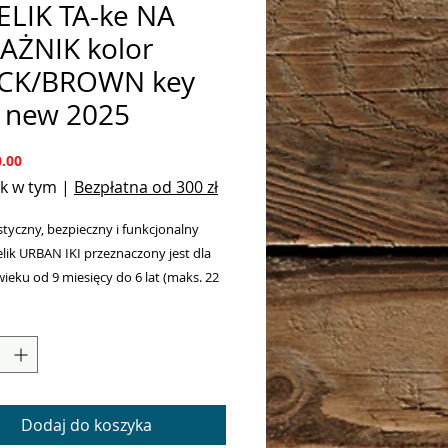
ELIK TA-ke NA
AŻNIK kolor
CK/BROWN key
k new 2025
Cena
.00
k w tym
|
Bezpłatna od 300 zł
styczny, bezpieczny i funkcjonalny
elik URBAN IKI przeznaczony jest dla
wieku od 9 miesięcy do 6 lat (maks. 22
żna go zamontować na każdym
owym rowerze, który wytrzyma
 obciążenie. Dowiedz się wszystkiego
kacji roweru aby bezpiecznie
ać fotelik. Wszystkie materiały
e są dołączone do zestawu.
Dodaj do koszyka
zoną ramę montażową można również