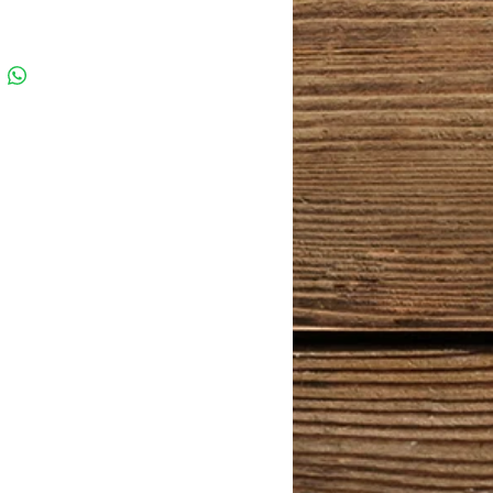
ać na rowerach elektrycznych. Dzięki
ej ramie montażowej, dostępnej
ddzielnie jako akcesorium, fotelik
 można łatwo przenosić między
. Oznacza to, że dzięki temu
ntnemu projektowi zaoszczędzisz
!
cja:
cka od 9 miesięcy do 6 lat (do 22 kg /
o prawie każdego E-bike'a
egrowanym zamkiem
system mocowania bagażnika
na warunki atmosferyczne o każdej
ku
e bezpieczeństwo: 5-punktowe pasy