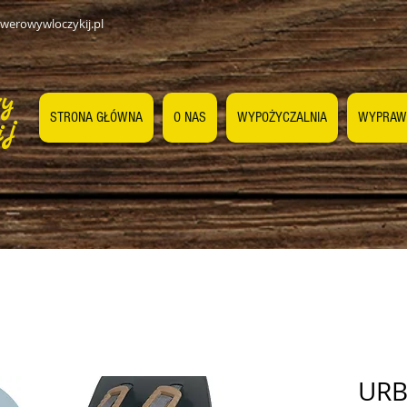
werowywloczykij.pl
wy
STRONA GŁÓWNA
O NAS
WYPOŻYCZALNIA
WYPRAW
ij
URB