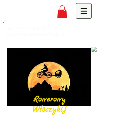
691 979 517
Mariusz,
biuro@rowerowywloczykij.pl
Rowerowy
Włóczykij