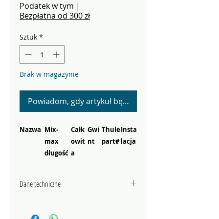
cena
Rabatowa
Podatek w tym
|
Bezpłatna od 300 zł
Sztuk
*
Brak w magazynie
Powiadom, gdy artykuł będzie dostępny
Nazwa
Mix-
Całk
Gwi
Thule
Insta
max
owit
nt
part#
lacja
długość
a
dług
ość
Dane techniczne
Syntace
152-167
194
M12
20110
Nakr
x1.0
729
ętka
Pobierz instrukcję obsługi
Syntace
160
180
M12
20100
Śrub
adaptera