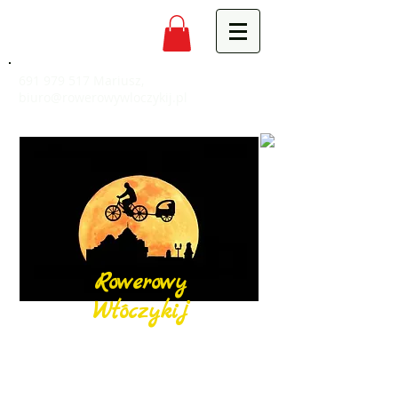
691 979 517
Mariusz,
biuro@rowerowywloczykij.pl
Rowerowy
Włóczykij