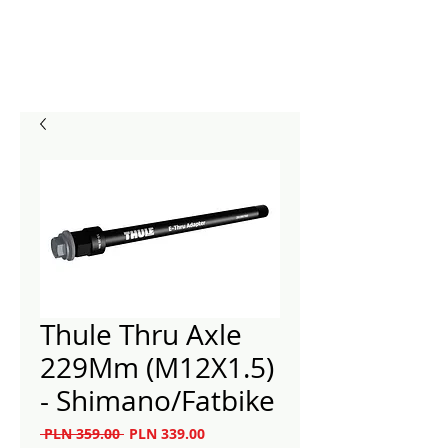
Thule Thru Axle
229Mm (M12X1.5)
- Shimano/Fatbike
Regularna
Cena
 PLN 359.00 
PLN 339.00