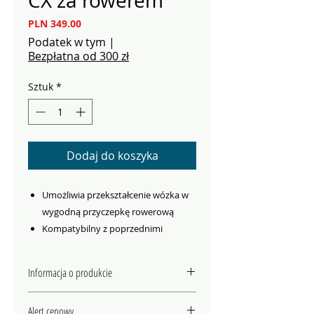
CX za rowerem
Cena
PLN 349.00
Podatek w tym
|
Bezpłatna od 300 zł
Sztuk
*
Dodaj do koszyka
Umożliwia przekształcenie wózka w
wygodną przyczepkę rowerową
Kompatybilny z poprzednimi
modelami wózków/przyczepek
Chariot
Informacja o produkcie
Odpowiedni do wózków
pojedyńczych i podwójnych
SZCZEGÓŁOWE INFORMACJE:
Alert cenowy
Opatentowane rozwiązanie