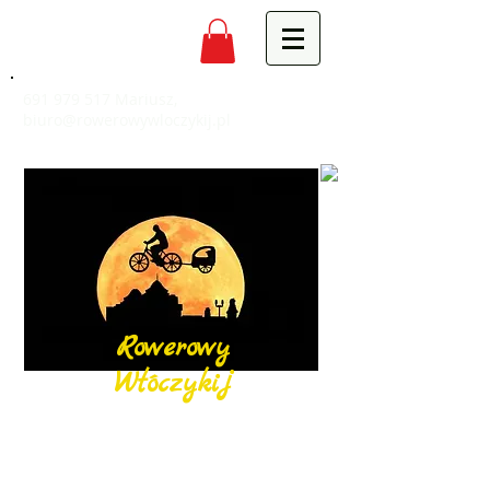
691 979 517
Mariusz,
biuro@rowerowywloczykij.pl
Rowerowy
Włóczykij