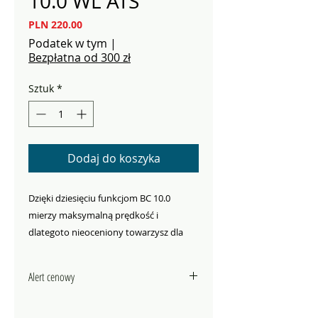
10.0 WL ATS
Cena
PLN 220.00
Podatek w tym
|
Bezpłatna od 300 zł
Sztuk
*
Dodaj do koszyka
Dzięki dziesięciu funkcjom BC 10.0
mierzy maksymalną prędkość i
dlategoto nieoceniony towarzysz dla
każdego, kto od czasu do czasu lubi
jechać najszybszym pasem. Wskaźnik
Alert cenowy
temperatury to dodatkowa funkcja! BC
10.0 jest dostępny w wersji
Jeżli znajdziesz ten sam produkt w
bezprzewodowej (WL) lub przewodowej