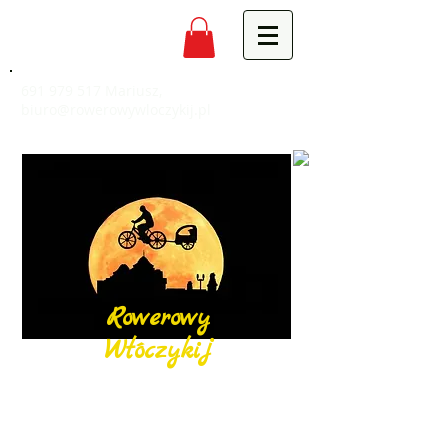
691 979 517
Mariusz,
biuro@rowerowywloczykij.pl
Rowerowy
Włóczykij