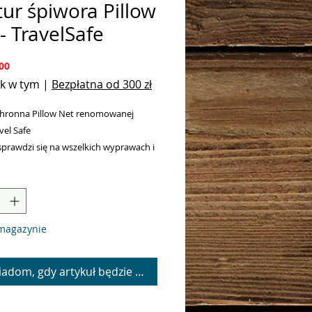
ur śpiwora Pillow
- TravelSafe
Cena
00
k w tym
|
Bezpłatna od 300 zł
chronna Pillow Net renomowanej
vel Safe
sprawdzi się na wszelkich wyprawach i
h
aciągnięta na kaptur śpiwora chroni
zed komarami i innymi owadami
związanie zapewnia spokojny sen bez
magazynie
ieprzyjemnych ukąszeń
części siatka posiada praktyczną
o dodatkowo "uszczelnia" moskitierę
adom, gdy artykuł będzie dostępny
 poliester