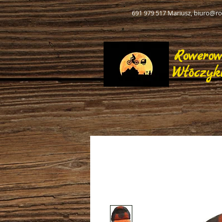
691 979 517 Mariusz,
biuro@ro
Rowero
Włóczyk