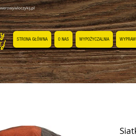
werowywloczykij.pl
wy
STRONA GŁÓWNA
O NAS
WYPOŻYCZALNIA
WYPRAW
ij
Sia