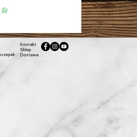
 60 x 70 cm
 g
arny
Kontakt
Sklep
yczepek
Dostawa