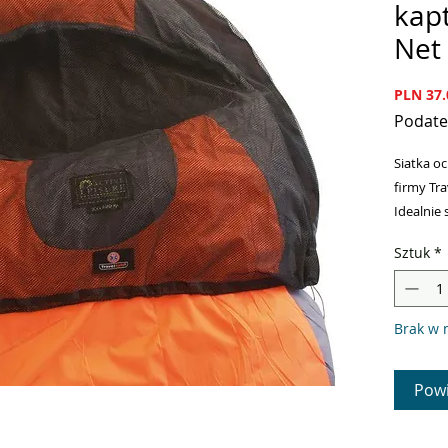
kapt
Net 
PLN 37.
Podate
Siatka o
firmy Tra
Idealnie 
biwakac
Sztuk
*
Siatka n
twarz pr
Takie ro
Brak w 
ryzyka n
W dolnej 
gumkę, c
Powi
Materiał: