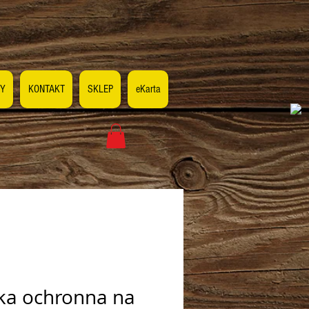
Y
KONTAKT
SKLEP
eKarta
tka ochronna na