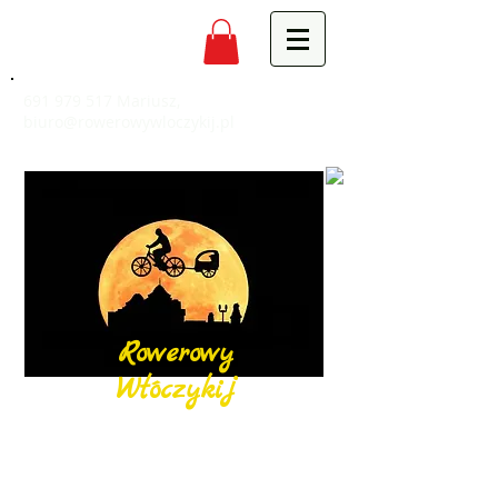
691 979 517
Mariusz,
biuro@rowerowywloczykij.pl
Rowerowy
Włóczykij