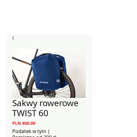
Sakwy rowerowe
TWIST 60
Cena
PLN 400.00
Podatek w tym
|