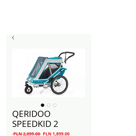
QERIDOO
SPEEDKID 2
Regularna
Cena
 PLN 2,099.00 
PLN 1,899.00