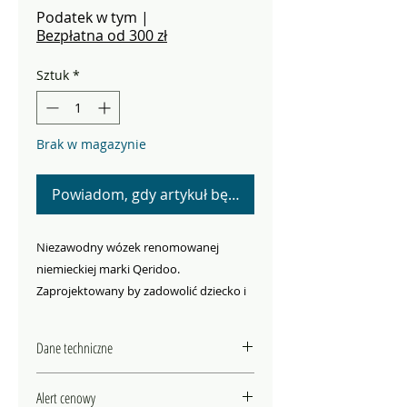
cena
Rabatowa
Podatek w tym
|
Bezpłatna od 300 zł
Sztuk
*
Brak w magazynie
Powiadom, gdy artykuł będzie dostępny
Niezawodny wózek renomowanej
niemieckiej marki Qeridoo.
Zaprojektowany by zadowolić dziecko i
rodzica. Szerokie możliwości
zastosowania połączone z wysoką
Dane techniczne
jakością bezpieczeństwa.
Dane techniczne:
Alert cenowy
Kompaktowy model
Speedkid2
to
Długość w trybie Buggy 127 cm