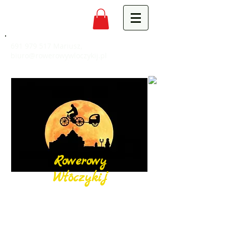
691 979 517
Mariusz,
biuro@rowerowywloczykij.pl
Rowerowy
Włóczykij