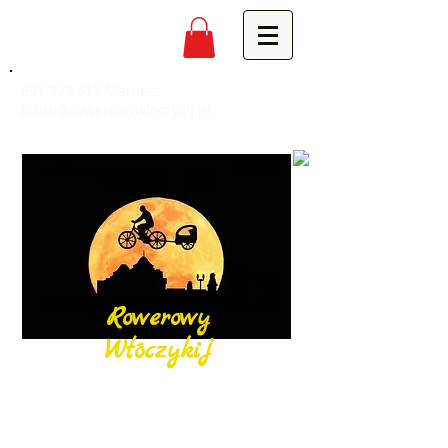
691 979 517
Mariusz,
biuro@rowerowywloczykij.pl
Rowerowy
Włóczykij