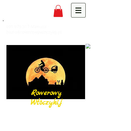
691 979 517
Mariusz,
biuro@rowerowywloczykij.pl
Rowerowy
Włóczykij