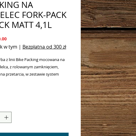
KING NA
ELEC FORK-PACK
CK MATT 4,1L
Cena
.00
k w tym
|
Bezpłatna od 300 zł
rba z linii Bike Packing mocowana na
delca, z rolowanym zamknięciem,
na przetarcia, w zestawie system
 QuickLock S (QLS) dla łatwego
i demontażu. Mocowanie torby
jest do widelców z otworami pod
'a, wyposażonych w otwory tylne do
a błotników lub do rurek o stałej
 Ø30-42 mm (większość goleni
torów oraz np. hulajnogi).
na w odblaski 3M.