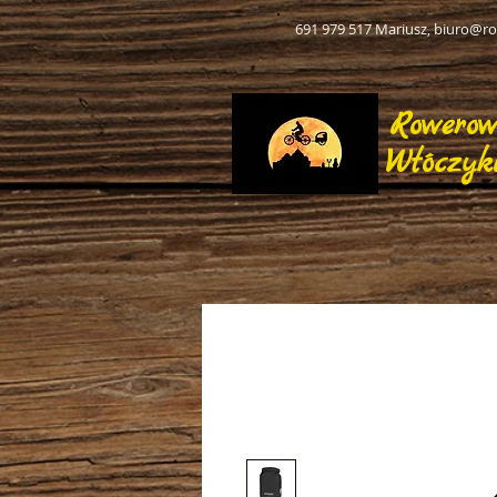
691 979 517 Mariusz,
biuro@ro
Rowero
Włóczyk