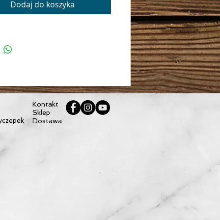
Dodaj do koszyka
iał: PS21/PS33
 290 g
ność: 4,1 l
zczalna ładowność: 3kg
28 x 17,5 x 11 cm (W x S x G)
Kontakt
Sklep
yczepek
Dostawa