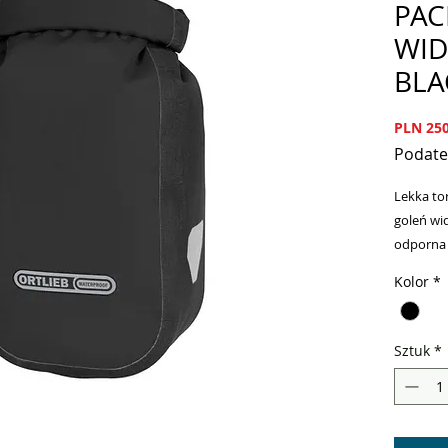
PAC
WID
BLA
PLN 250
Podate
Lekka to
goleń wi
odporna 
mocujący
Kolor
*
montażu 
możliwe 
lowrider
Sztuk
*
mocowani
średnicy
amortyza
Wyposażo