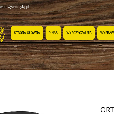
werowywloczykij.pl
wy
STRONA GŁÓWNA
O NAS
WYPOŻYCZALNIA
WYPRAW
ij
ORT