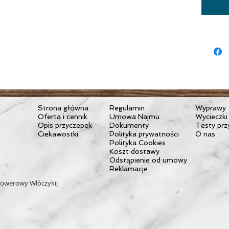
mater
waga:
pojem
dopus
wymiary: 
Strona główna
Regulamin
Wyprawy
Oferta i cennik
Umowa Najmu
Wycieczki
Opis przyczepek
Dokumenty
Testy prz
Ciekawostki
Polityka prywatności
O nas
Polityka Cookies
Koszt dostawy
Odstąpienie od umowy
Reklamacje
owerowy Włóczykij