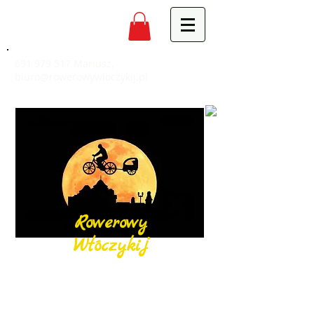
691 979 517
Mariusz,
biuro@rowerowywloczykij.pl
Rowerowy
Włóczykij