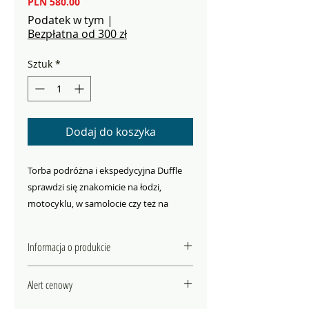
Cena
PLN 580.00
Podatek w tym
|
Bezpłatna od 300 zł
Sztuk
*
Dodaj do koszyka
Torba podróżna i ekspedycyjna Duffle
sprawdzi się znakomicie na łodzi,
motocyklu, w samolocie czy też na
dachu terenówki podczas wyprawy 4x4.
Jest wykonana z bardzo wytrzymałego
Informacja o produkcie
materiału PD620 z dodatkowo
wzmacnianym dnem z PS620C. Dzięki
materiał: PD620 / PS620C
Alert cenowy
zintegrowanym szelkom można ją nosić
miękko wyściałna uprząż na
ramiona, która służy również
jako zwykłą torbę za rączki albo w pionie