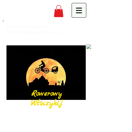
691 979 517
Mariusz,
biuro@rowerowywloczykij.pl
Rowerowy
Włóczykij