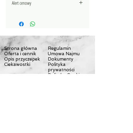
Alert cenowy
Jeżeli znajdziesz ten sam
produkt w cenie niższej, niż oferta
na naszej stronie, prześlij nam link
do strony tego produktu
na
KONTAKT
- my postaramy się
przygotować dla Ciebie atrakcyjną
Strona główna
Regulamin
ofertę indywidualną.
Oferta i cennik
Umowa Najmu
Opis przyczepek
Dokumenty
Ciekawostki
Polityka
prywatności
Polityka Cookies
Koszt dostawy
Odstąpienie od
umowy
Reklamacje
Wyprawy
Wycieczki
Kontakt
Testy przyczepek
Sklep
O nas
Dostawa
© 2023 by NOMAD ON THE ROAD. Proudly created with
Wix.com