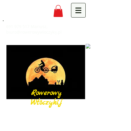
691 979 517
Mariusz,
biuro@rowerowywloczykij.pl
Rowerowy
Włóczykij