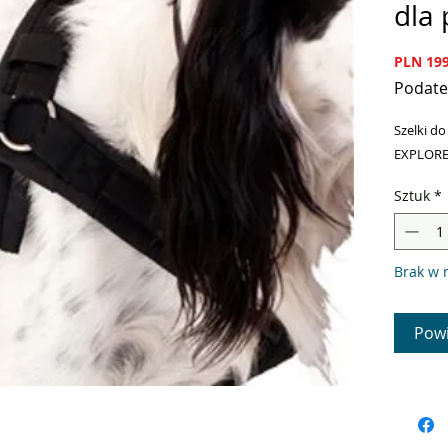
dla 
PLN 199
Podate
Szelki do
EXPLOR
Sztuk
*
Brak w 
Powi