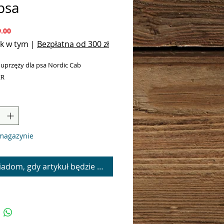
psa
Cena
.00
k w tym
|
Bezpłatna od 300 zł
 uprzęży dla psa Nordic Cab
ER
magazynie
adom, gdy artykuł będzie dostępny