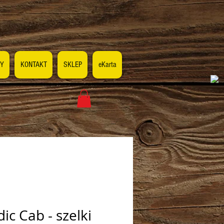
Y
KONTAKT
SKLEP
eKarta
ic Cab - szelki