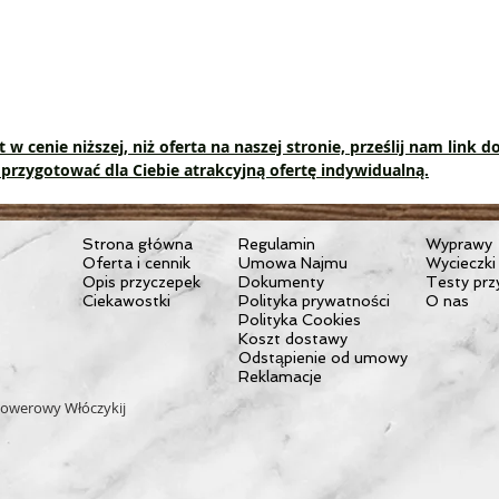
 w cenie niższej, niż oferta na naszej stronie, prześlij nam link 
przygotować dla Ciebie atrakcyjną ofertę indywidualną.
Strona główna
Regulamin
Wyprawy
Oferta i cennik
Umowa Najmu
Wycieczki
Opis przyczepek
Dokumenty
Testy prz
Ciekawostki
Polityka prywatności
O nas
Polityka Cookies
Koszt dostawy
Odstąpienie od umowy
Reklamacje
owerowy Włóczykij