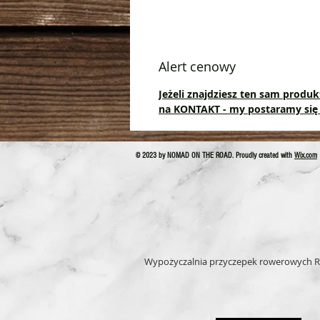
Alert cenowy
Jeżeli znajdziesz ten sam produkt
na
KONTAKT
- my postaramy się 
© 2023 by NOMAD ON THE ROAD. Proudly created with
Wix.com
Wypożyczalnia przyczepek rowerowych R