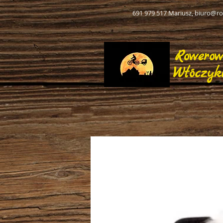
691 979 517 Mariusz,
biuro@ro
Rowero
Włóczyk