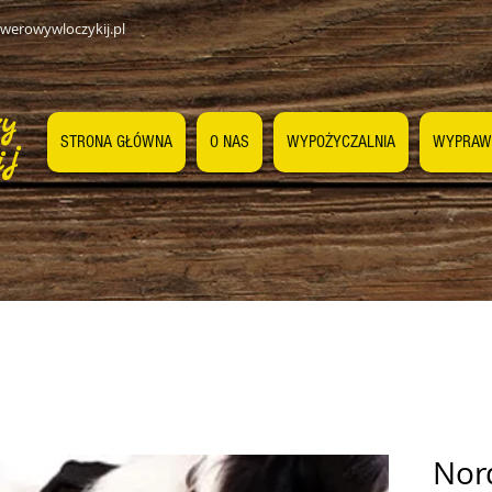
werowywloczykij.pl
wy
STRONA GŁÓWNA
O NAS
WYPOŻYCZALNIA
WYPRAW
ij
Nord