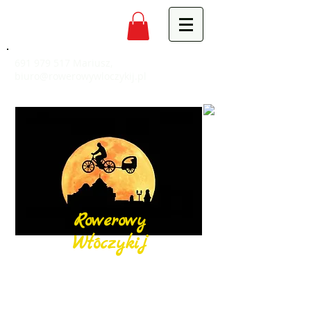
691 979 517
Mariusz,
biuro@rowerowywloczykij.pl
Rowerowy
Włóczykij