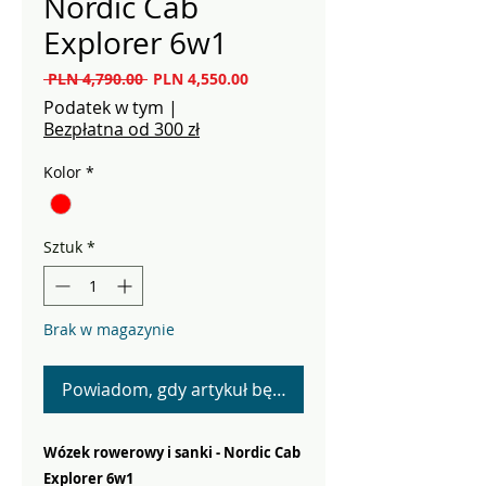
Nordic Cab
Explorer 6w1
Regularna
Cena
 PLN 4,790.00 
PLN 4,550.00
cena
Rabatowa
Podatek w tym
|
Bezpłatna od 300 zł
Kolor
*
Sztuk
*
Brak w magazynie
Powiadom, gdy artykuł będzie dostępny
Wózek rowerowy i sanki - Nordic Cab
Explorer 6w1