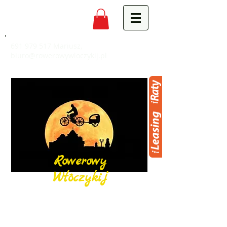
691 979 517
Mariusz,
biuro@rowerowywloczykij.pl
Rowerowy
Włóczykij