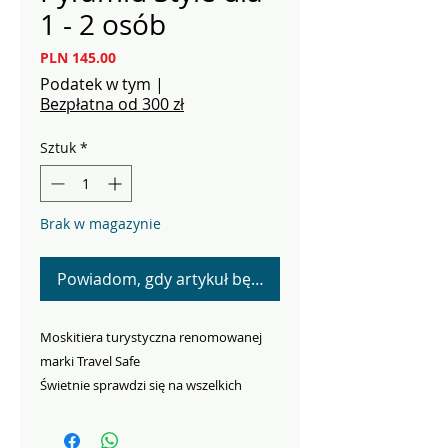
1 - 2 osób
Cena
PLN 145.00
Podatek w tym
|
Bezpłatna od 300 zł
Sztuk
*
Brak w magazynie
Powiadom, gdy artykuł będzie dostępny
Moskitiera turystyczna renomowanej
marki Travel Safe
Świetnie sprawdzi się na wszelkich
wyprawach, biwakach i kempingach
Doskonale chroni przed wszelkimi