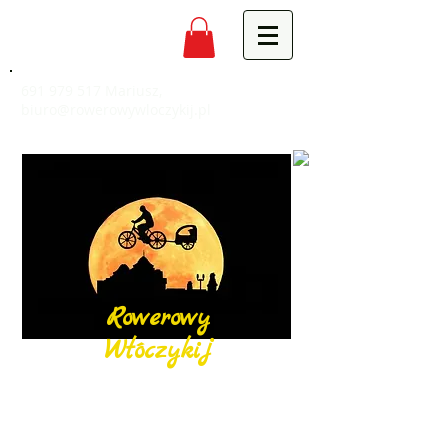
691 979 517
Mariusz,
biuro@rowerowywloczykij.pl
Rowerowy
Włóczykij