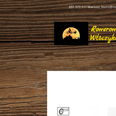
691 979 517 Mariusz,
biuro@ro
Rowero
Włóczyk