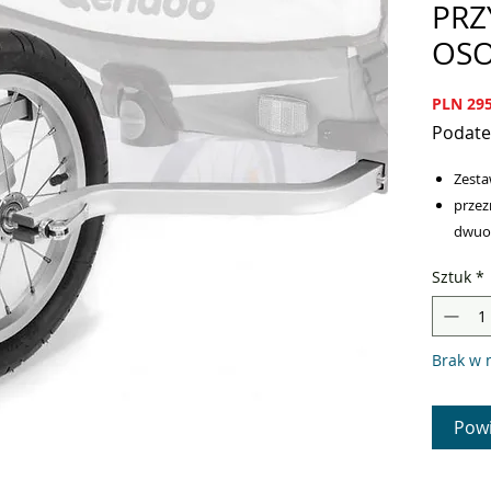
PRZ
OS
PLN 295
Podate
Zesta
przez
dwuo
Zesta
Sztuk
*
dwuos
marki
Brak w 
Zestaw k
przez bie
na asfalc
Powi
terenowy
Zesta