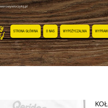
werowywloczykij.pl
wy
STRONA GŁÓWNA
O NAS
WYPOŻYCZALNIA
WYPRAW
ij
KOŁ