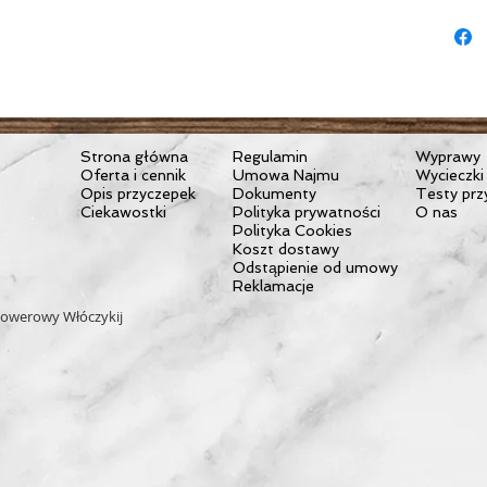
przyc
2020
Zesta
rozmi
Łatwy
Strona główna
Regulamin
Wyprawy
Oferta i cennik
Umowa Najmu
Wycieczki
Opis przyczepek
Dokumenty
Testy prz
Ciekawostki
Polityka prywatności
O nas
Polityka Cookies
Koszt dostawy
Odstąpienie od umowy
Reklamacje
owerowy Włóczykij