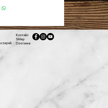
zepek : * Sportrex2 2020 *Kidgoo2
w składa się ze stelażu i koła w
arze 14 cali
 i intuicyjny montaż
Kontakt
Sklep
yczepek
Dostawa