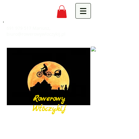
691 979 517
Mariusz,
biuro@rowerowywloczykij.pl
Rowerowy
Włóczykij