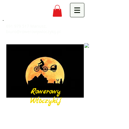
691 979 517
Mariusz,
biuro@rowerowywloczykij.pl
Rowerowy
Włóczykij