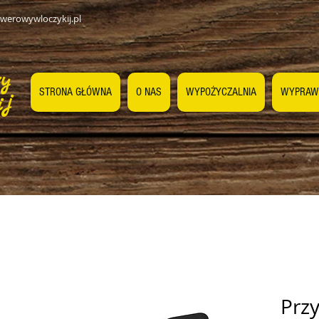
werowywloczykij.pl
wy
STRONA GŁÓWNA
O NAS
WYPOŻYCZALNIA
WYPRAW
ij
Prz