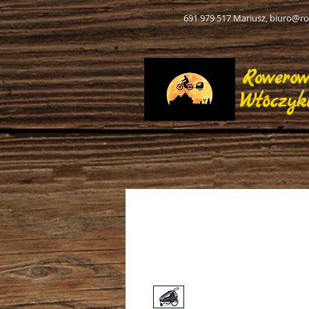
691 979 517 Mariusz,
biuro@ro
Rowero
Włóczyk