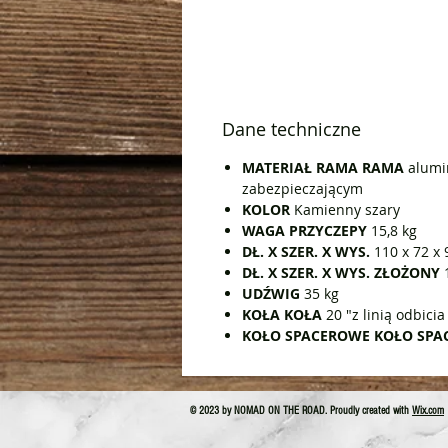
Dane techniczne
MATERIAŁ RAMA RAMA
alumi
zabezpieczającym
KOLOR
Kamienny szary
WAGA PRZYCZEPY
15,8 kg
DŁ. X SZER. X WYS.
110 x 72 x
DŁ. X SZER. X WYS. ZŁOŻONY
UDŹWIG
35 kg
KOŁA KOŁA
20 "z linią odbicia
KOŁO SPACEROWE KOŁO SP
© 2023 by NOMAD ON THE ROAD. Proudly created with
Wix.com