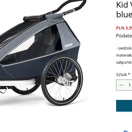
Kid 
blu
PLN 3,9
Podate
- siedzi
materiał
załącznik
- samore
Sztuk
*
AirPad®,
- 3w1 – 
zamkiem 
(kółko 6”
- oświet
zestawie,
- zwężon
dwuosob