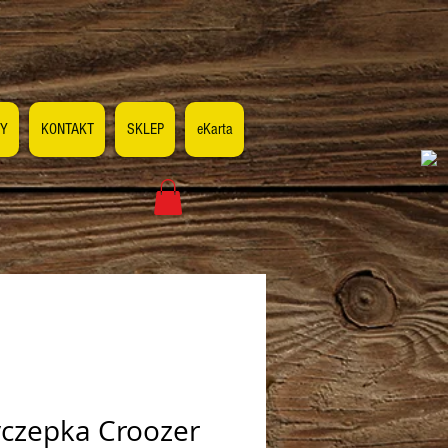
Y
KONTAKT
SKLEP
eKarta
yczepka Croozer