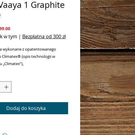
Vaaya 1 Graphite
e
Cena
99.00
k w tym
|
Bezpłatna od 300 zł
ska wykonane z opatentowanego
u Climatex® (opis technologii w
u „Climatex”),
gulujące amortyzowane zawieszenie
w komplecie zestaw rowerowy (dyszel z
+ jeden zaczep) oraz spacerowy
), zestaw biegowy
lenie Busch + Muller (USB, przewód w
Dodaj do koszyka
 tryb zmierzchu i czujnik ruchu),
a szerokość do 80 cm (przyczepka
owa),