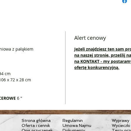
- wersja
- dwa wa
lub Jungl
- dostęp
wkładką 
zestaw s
Alert cenowy
wkładka 
niowa z pałąkiem
Jeżeli znajdziesz ten sam pr
przeciws
na naszej stronie, prześlij 
osie, nak
na KONTAKT - my postaramy 
ofertę konkurencyjną.
 94 cm
106 x 72 x 28 cm
ACEROWE
6 "
Strona główna
Regulamin
Wyprawy
Oferta i cennik
Umowa Najmu
Wycieczki
Opis przyczepek
Dokumenty
Testy prz