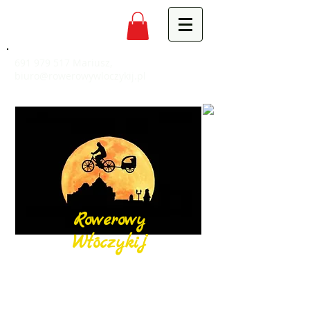
691 979 517
Mariusz,
biuro@rowerowywloczykij.pl
Rowerowy
Włóczykij