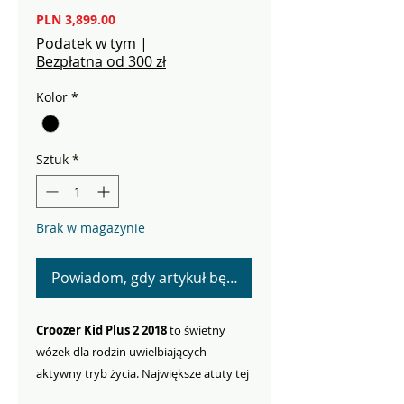
Cena
PLN 3,899.00
Podatek w tym
|
Bezpłatna od 300 zł
Kolor
*
Sztuk
*
Brak w magazynie
Powiadom, gdy artykuł będzie dostępny
Croozer Kid Plus 2 2018
to świetny
wózek dla rodzin uwielbiających
aktywny tryb życia. Największe atuty tej
przyczepki to: bardzo dobre