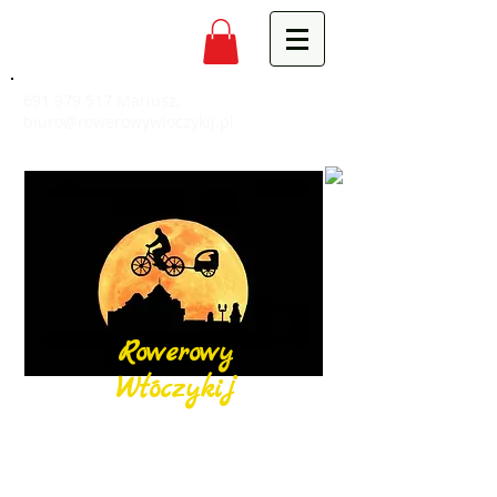
691 979 517
Mariusz,
biuro@rowerowywloczykij.pl
Rowerowy
Włóczykij