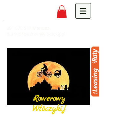
691 979 517
Mariusz,
biuro@rowerowywloczykij.pl
Rowerowy
Włóczykij