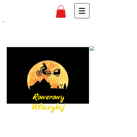
691 979 517
Mariusz,
biuro@rowerowywloczykij.pl
Rowerowy
Włóczykij