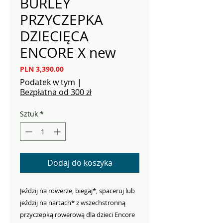
BURLEY
PRZYCZEPKA
DZIECIĘCA
ENCORE X new
Cena
PLN 3,390.00
Podatek w tym
|
Bezpłatna od 300 zł
Sztuk
*
Dodaj do koszyka
Jeździj na rowerze, biegaj*, spaceruj lub
jeździj na nartach* z wszechstronną
przyczepką rowerową dla dzieci Encore