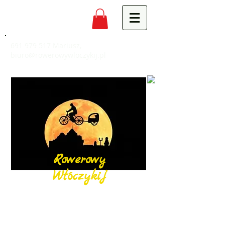
691 979 517
Mariusz,
biuro@rowerowywloczykij.pl
Rowerowy
Włóczykij