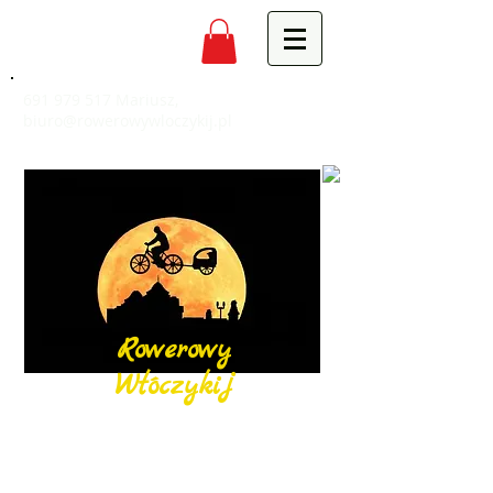
691 979 517
Mariusz,
biuro@rowerowywloczykij.pl
Rowerowy
Włóczykij