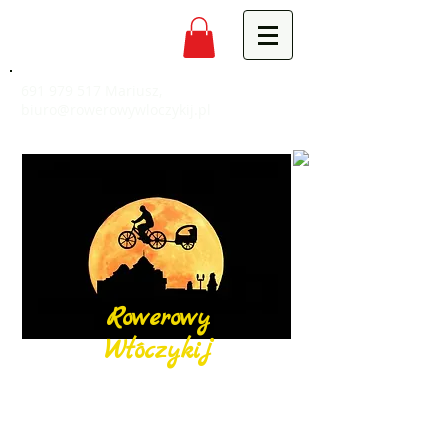
691 979 517
Mariusz,
biuro@rowerowywloczykij.pl
Rowerowy
Włóczykij