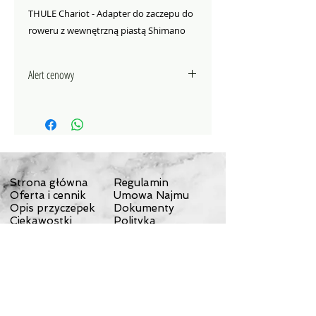
THULE Chariot - Adapter do zaczepu do
roweru z wewnętrzną piastą Shimano
Alert cenowy
Jeżli znajdziesz ten sam produkt w
cenie niższej, niż oferta na naszej
stronie, prześlij nam link do
strony tego produktu
na
KONTAKT
- my postaramy się
przygotować dla Ciebie ofertę
Strona główna
Regulamin
konkurencyjną.
Oferta i cennik
Umowa Najmu
Opis przyczepek
Dokumenty
Ciekawostki
Polityka
prywatności
Polityka Cookies
Koszt dostawy
Odstąpienie od
umowy
Reklamacje
Wyprawy