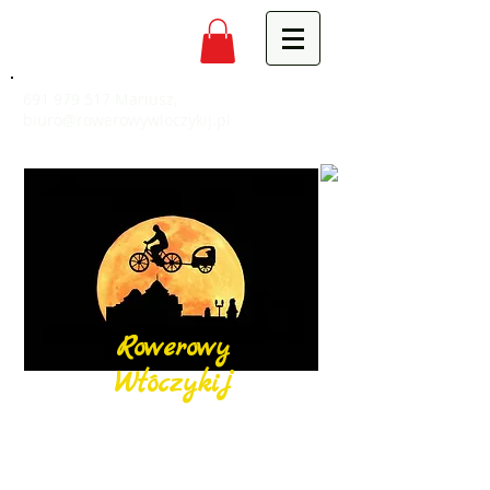
691 979 517
Mariusz,
biuro@rowerowywloczykij.pl
Rowerowy
Włóczykij