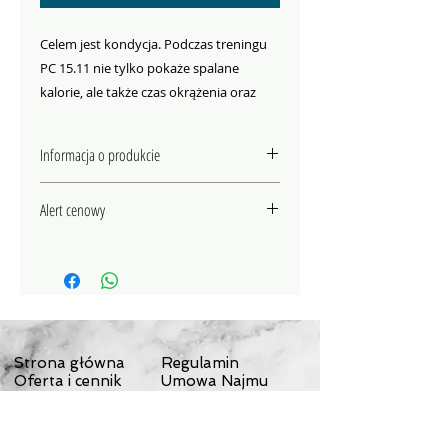
Celem jest kondycja. Podczas treningu 
PC 15.11 nie tylko pokaże spalane 
kalorie, ale także czas okrążenia oraz 
inne sportowe parametry. Jednym 
przyciskiem możesz sprawdzić średni 
Informacja o produkcie
czas okrążenia, nawet podczas trwania 
treningu. Do kontroli efektów treningu 
CECHY
Alert cenowy
mogą również służyć informacje zawarte 
Dokładność EKG
Aktualny, średni i maksymalny
w panelu stref takie jak wskaźnik stref 
Jeżli znajdziesz ten sam produkt w
puls
oraz czas treningu w wybranej strefie. 
cenie niższej, niż oferta na naszej
Licznik okrążeń (50 okrążeń)
Najlepsze warunki dla ukierunkowanego 
stronie, prześlij nam link do
Szybki podgląd szczegółów
treningu.
strony tego produktu
okrążenia
na
KONTAKT
- my postaramy się
Strefy treningu - automatyczne
przygotować dla Ciebie ofertę
obliczanie poszczególnych stref
Strona główna
Regulamin
konkurencyjną.
Oferta i cennik
Przedstawienie stref z
Umowa Najmu
Opis przyczepek
Dokumenty
procentowym wskazaniem
Ciekawostki
Polityka
maksymalnego pulsu
prywatności
Czas treningu w danej strefie z