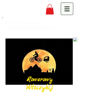
691 979 517
Mariusz,
biuro@rowerowywloczykij.pl
Rowerowy
Włóczykij