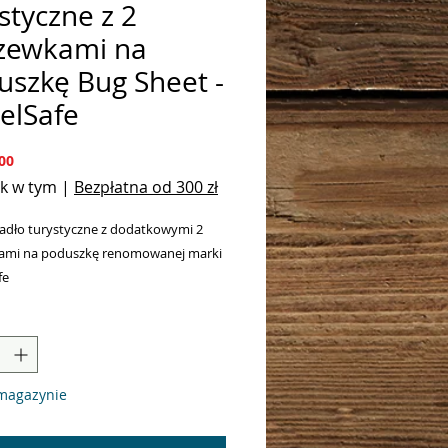
styczne z 2
zewkami na
uszkę Bug Sheet -
elSafe
Cena
00
k w tym
|
Bezpłatna od 300 zł
radło turystyczne z dodatkowymi 2
ami na poduszkę renomowanej marki
fe
a ochrona przeciwko insektom i
 sprawdzi się na wszelkich wyprawach,
 i kempingach
magazynie
odatkowej impregnacji jeszcze
iej chroni przed owadami
szczególnie w krajach z