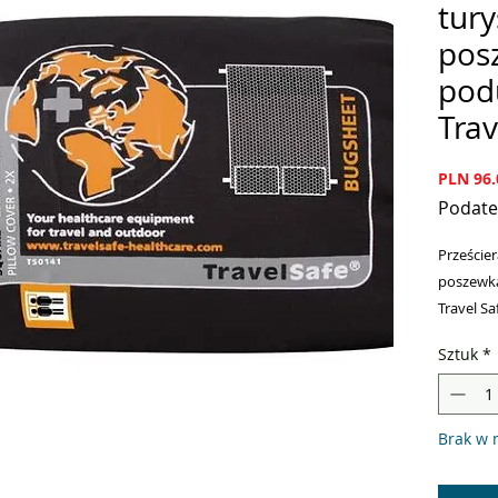
tury
pos
pod
Trav
PLN 96.
Podate
Przeście
poszewk
Travel Sa
Doskonał
Sztuk
*
owadom
Świetnie
biwakach
Brak w 
Dzięki d
skuteczn
Polecane 