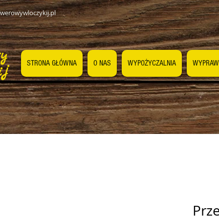
werowywloczykij.pl
wy
STRONA GŁÓWNA
O NAS
WYPOŻYCZALNIA
WYPRAW
ij
Prze