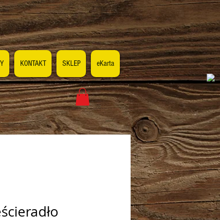
Y
KONTAKT
SKLEP
eKarta
ścieradło