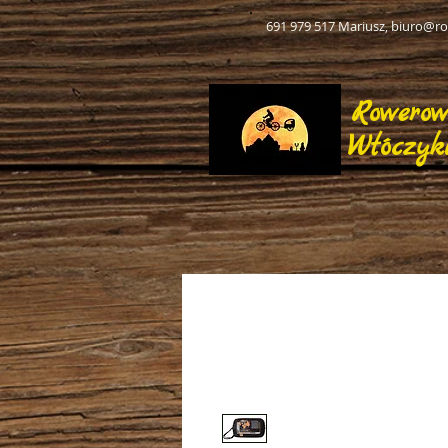
691 979 517 Mariusz,
biuro@ro
Rowero
Włóczyk