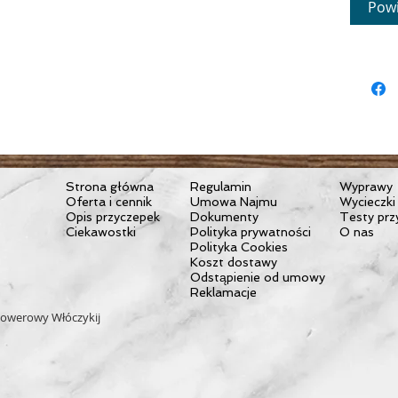
Powi
podwyżs
malarię
Zapewni 
gdziekolw
Przeście
moskitie
pikniko
Należy u
Strona główna
Regulamin
Wyprawy
skórą
Oferta i cennik
Umowa Najmu
Wycieczki
Nie susz
Opis przyczepek
Dokumenty
Testy prz
w orygi
Ciekawostki
Polityka prywatności
O nas
Polityka Cookies
Koszt dostawy
PARAMET
Odstąpienie od umowy
Reklamacje
owerowy Włóczykij
Wymiary:
Waga: 29
Materiał