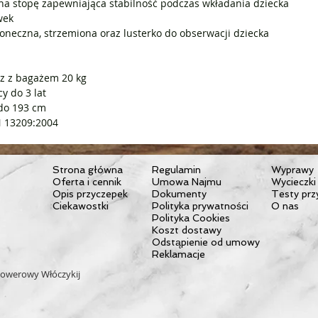
na stopę zapewniająca stabilność podczas wkładania dziecka
wek
oneczna, strzemiona oraz lusterko do obserwacji dziecka
z z bagażem 20 kg
y do 3 lat
 do 193 cm
N 13209:2004
Strona główna
Regulamin
Wyprawy
Oferta i cennik
Umowa Najmu
Wycieczki
Opis przyczepek
Dokumenty
Testy prz
Ciekawostki
Polityka prywatności
O nas
Polityka Cookies
Koszt dostawy
Odstąpienie od umowy
Reklamacje
owerowy Włóczykij