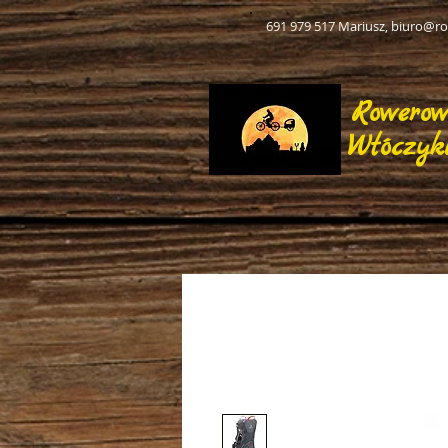
691 979 517 Mariusz,
biuro@ro
Rowero
Włóczyk