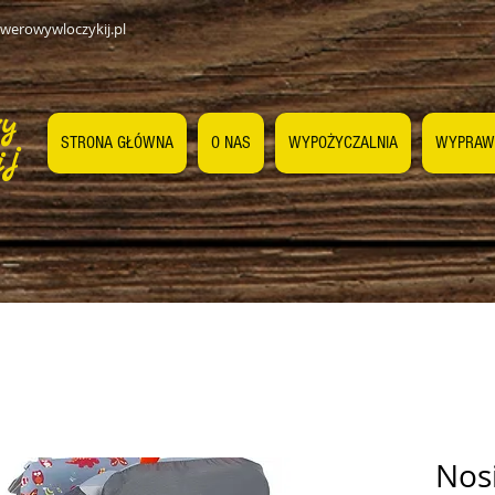
werowywloczykij.pl
wy
STRONA GŁÓWNA
O NAS
WYPOŻYCZALNIA
WYPRAW
ij
Nos