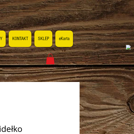
Y
KONTAKT
SKLEP
eKarta
idełko