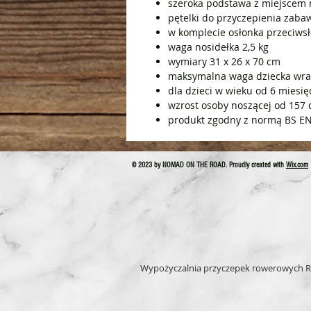
szeroka podstawa z miejscem 
pętelki do przyczepienia zaba
w komplecie osłonka przeciwsł
waga nosidełka 2,5 kg
wymiary 31 x 26 x 70 cm
maksymalna waga dziecka wra
dla dzieci w wieku od 6 miesięc
wzrost osoby noszącej od 157
produkt zgodny z normą BS E
© 2023 by NOMAD ON THE ROAD. Proudly created with
Wix.com
Wypożyczalnia przyczepek rowerowych R