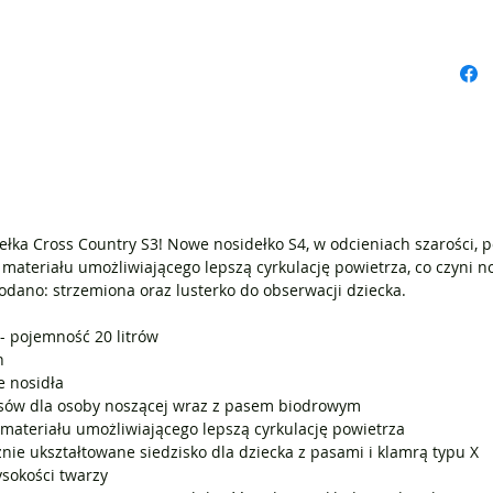
ukształt
tylko ko
bezpiecz
na stopę
nosidełk
bocznymi
bezpiecz
W komple
oryginal
łka Cross Country S3! Nowe nosidełko S4, w odcieniach szarości,
strzemio
materiału umożliwiającego lepszą cyrkulację powietrza, co czyni 
dziecka.
odano: strzemiona oraz lusterko do obserwacji dziecka.
- pojemność 20 litrów
h
e nosidła
sów dla osoby noszącej wraz z pasem biodrowym
ateriału umożliwiającego lepszą cyrkulację powietrza
nie ukształtowane siedzisko dla dziecka z pasami i klamrą typu X
sokości twarzy