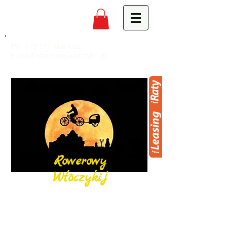
691 979 517
Mariusz,
biuro@rowerowywloczykij.pl
Rowerowy
Włóczykij