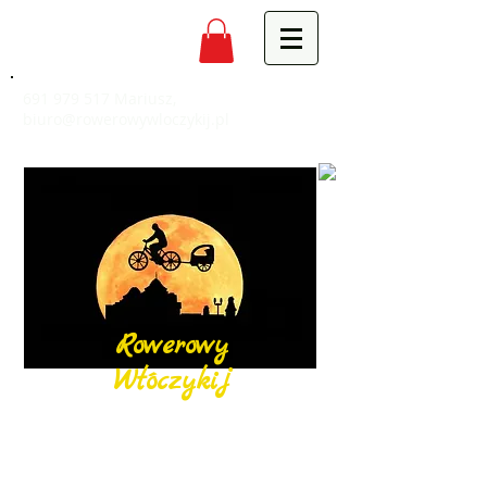
691 979 517
Mariusz,
biuro@rowerowywloczykij.pl
Rowerowy
Włóczykij